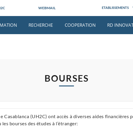
Aller
H2C
WEBMAIL
au
contenu
principal
MATION
RECHERCHE
COOPERATION
RD INNOVA
BOURSES
 de Casablanca (UH2C) ont accès à diverses aides financières 
 les bourses des études à l’étranger: